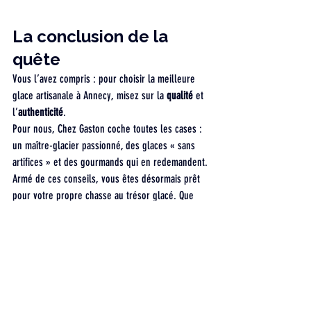
La conclusion de la 
quête
Vous l’avez compris : pour choisir la meilleure 
glace artisanale à Annecy, misez sur la 
qualité
 et 
l’
authenticité
. 
Pour nous, Chez Gaston coche toutes les cases : 
un maître-glacier passionné, des glaces « sans 
artifices » et des gourmands qui en redemandent.
Armé de ces conseils, vous êtes désormais prêt 
pour votre propre chasse au trésor glacé. Que 
vous finissiez votre périple face au lac ou sous 
les arcades de la vieille ville, faites un arrêt 
obligé chez Gaston pour savourer la victoire : 
votre glace artisanal d’Annecy coup de cœur. 🍦
🏆