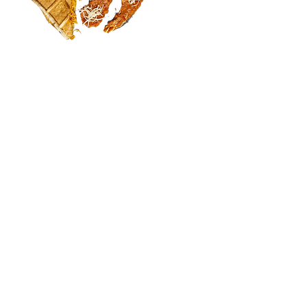
Parmesane
jambon sec - parmesan -
tomates séchées -
pignons de pain - sauce
pesto